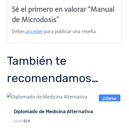
Sé el primero en valorar “Manual
de Microdosis”
Debes
acceder
para publicar una reseña.
También te
recomendamos…
¡Oferta!
Diplomado de Medicina Alternativa
Original
Current
$
169
$
14
price
price