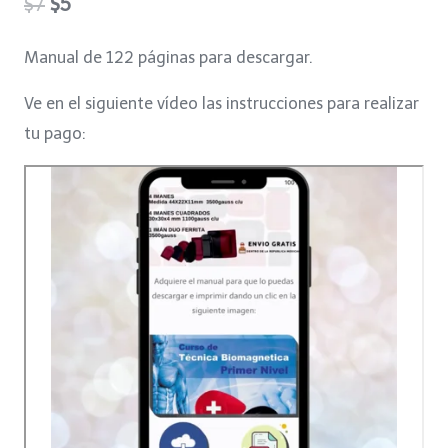
Original
Current
$
7
$
5
price
price
Manual de 122 páginas para descargar.
was:
is:
Ve en el siguiente vídeo las instrucciones para realizar
$7.
$5.
tu pago: