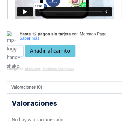
Hasta 12 pagos sin tarjeta
con Mercado Pago.
Saber más
Manual
Añadir al carrito
de
Microdosis
Categorías:
Manuales
,
Medicina Alternativa
cantidad
Valoraciones (0)
Valoraciones
No hay valoraciones aún.