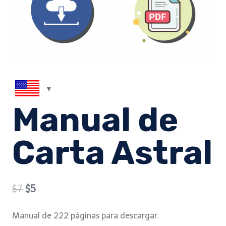
Manual de
Carta Astral
Original
Current
$
7
$
5
price
price
Manual de 222 páginas para descargar.