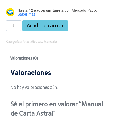
Hasta 12 pagos sin tarjeta
con Mercado Pago.
Saber más
Manual
Añadir al carrito
de
Carta
Categorías:
Artes Místicas
,
Manuales
Astral
cantidad
Valoraciones (0)
Valoraciones
No hay valoraciones aún.
Sé el primero en valorar “Manual
de Carta Astral”