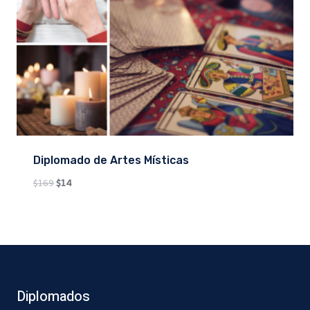
Diplomado de Artes Místicas
Original
Current
$
169
$
14
price
price
was:
is:
$169.
$14.
Diplomados