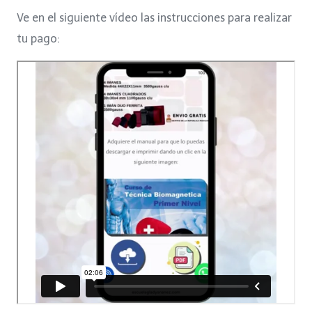
was:
is:
Ve en el siguiente vídeo las instrucciones para realizar
$7.
$5.
tu pago: