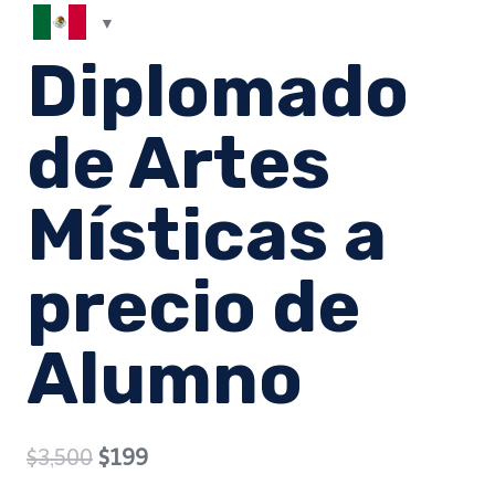
Diplomado
de Artes
Místicas a
precio de
Alumno
Original
Current
$
3,500
$
199