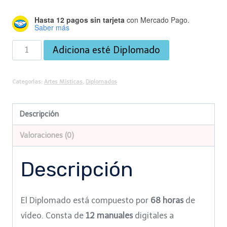
Hasta 12 pagos sin tarjeta
con Mercado Pago.
Saber más
Diplomado
Adiciona esté Diplomado
de
Artes
Categorías:
Artes Místicas
,
Diplomados
Místicas
a
Descripción
precio
Valoraciones (0)
de
Alumno
Descripción
cantidad
El Diplomado está compuesto por
68 horas
de
vídeo. Consta de
12 manuales
digitales a