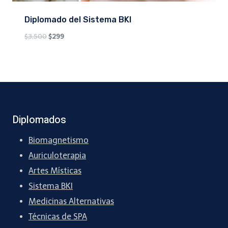
Diplomado del Sistema BKI
Original
Current
$
3,500
$
299
price
price
was:
is:
$3,500.
$299.
Diplomados
Biomagnetismo
Auriculoterapia
Artes Místicas
Sistema BKI
Medicinas Alternativas
Técnicas de SPA