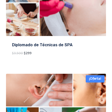
Diplomado de Técnicas de SPA
Original
Current
$
3,500
$
299
price
price
was:
is:
$3,500.
$299.
¡Oferta!