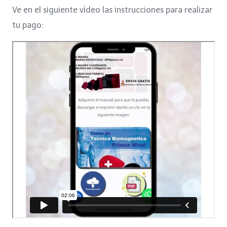
price
price
Ve en el siguiente vídeo las instrucciones para realizar
was:
is:
tu pago:
$3,500.
$199.