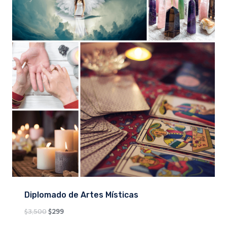
Diplomado de Artes Místicas
Original
Current
$
3,500
$
299
price
price