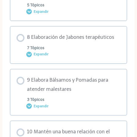
0% COMPLETADO
0/5 pasos
5 Tópicos
2da MasterClass
Expandir
3ra clase
1ra clase
Contenido de la Lección
4ta clase
8 Elaboración de Jabones terapéuticos
2da clase
0% COMPLETADO
0/5 pasos
7 Tópicos
Expandir
3ra clase
1ra clase
Contenido de la Lección
9 Elabora Bálsamos y Pomadas para
1ra MasterClass
2da clase
0% COMPLETADO
0/7 pasos
atender malestares
3 Tópicos
2da MasterClass
Expandir
3ra clase
1ra clase
Contenido de la Lección
1ra MasterClass
2da clase
10 Mantén una buena relación con el