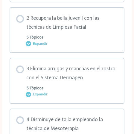
Contenido de la Lección
2 Recupera la bella juvenil con las
0% COMPLETADO
0/2 pasos
técnicas de Limpieza Facial
5 Tópicos
Expandir
1ra clase
Contenido de la Lección
2da clase
3 Elimina arrugas y manchas en el rostro
0% COMPLETADO
0/5 pasos
con el Sistema Dermapen
5 Tópicos
Expandir
1ra clase
Contenido de la Lección
2da clase
4 Disminuye de talla empleando la
0% COMPLETADO
0/5 pasos
técnica de Mesoterapia