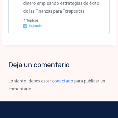
0% COMPLETADO
0/3 pasos
dinero empleando estrategias de éxito
2da MasterClass
de las Finanzas para Terapeutas
3ra clase
4 Tópicos
1ra clase
Expandir
4ta clase
2da clase
Contenido de la Lección
1ra MasterClass
0% COMPLETADO
0/4 pasos
3ra clase
Deja un comentario
2da MasterClass
1ra clase
Lo siento, debes estar
conectado
para publicar un
3ra MasterClass
comentario.
2da clase
3ra clase