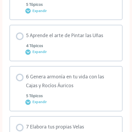
3ra clase
5 Tópicos
Expandir
1ra clase
4ta clase
Contenido de la Lección
2da clase
5 Aprende el arte de Pintar las Uñas
MasterClass
0% COMPLETADO
0/5 pasos
4 Tópicos
Expandir
3ra clase
1ra clase
Contenido de la Lección
1er Anexo
6 Genera armonía en tu vida con las
2da clase
0% COMPLETADO
0/4 pasos
Cajas y Rocíos Áuricos
2do Anexo
5 Tópicos
Expandir
3ra clase
1ra clase
Contenido de la Lección
1ra MasterClass
2da clase
7 Elabora tus propias Velas