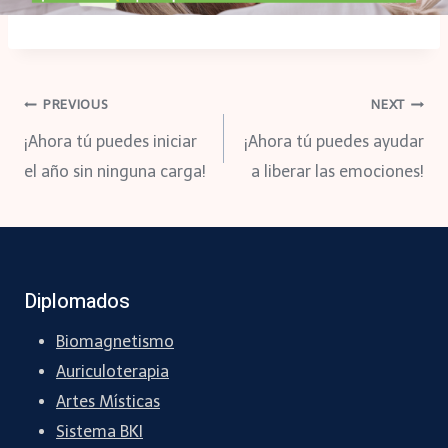
Navegación
PREVIOUS
NEXT
¡Ahora tú puedes iniciar
¡Ahora tú puedes ayudar
de
el año sin ninguna carga!
a liberar las emociones!
entradas
Diplomados
Biomagnetismo
Auriculoterapia
Artes Místicas
Sistema BKI