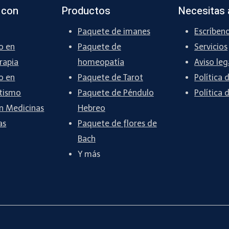
 con
Productos
Necesitas 
Paquete de imanes
Escríben
o en
Paquete de
Servicios
rapia
homeopatía
Aviso leg
o en
Paquete de Tarot
Política 
tismo
Paquete de Péndulo
Política 
n Medicinas
Hebreo
as
Paquete de flores de
Bach
Y más