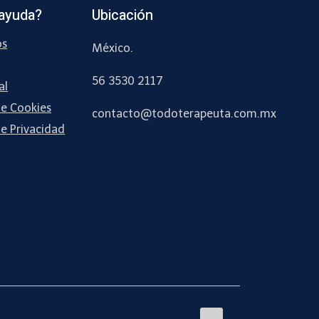
ayuda?
Ubicación
os
México.
56 3530 2117
al
de Cookies
contacto
@todoterapeuta
.com.mx
de Privacidad