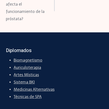
afecta el
entradas
funcionamiento de la
próstata?
Diplomados
Biomagnetismo
Auriculoterapia
Artes Místicas
Sistema BKI
Medicinas Alternativas
Técnicas de SPA