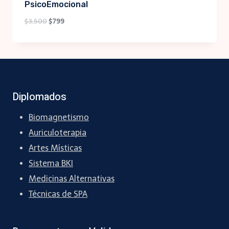
PsicoEmocional
Original
Current
$
3,500
$
799
price
price
was:
is:
$3,500.
$799.
Diplomados
Biomagnetismo
Auriculoterapia
Artes Místicas
Sistema BKI
Medicinas Alternativas
Técnicas de SPA