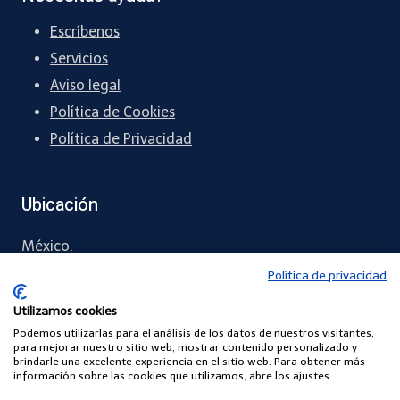
Escríbenos
Servicios
Aviso legal
Política de Cookies
Política de Privacidad
Ubicación
México.
Política de privacidad
56 3530 2117
Utilizamos cookies
contacto
@todoterapeuta
.com.mx
Podemos utilizarlas para el análisis de los datos de nuestros visitantes,
para mejorar nuestro sitio web, mostrar contenido personalizado y
brindarle una excelente experiencia en el sitio web. Para obtener más
información sobre las cookies que utilizamos, abre los ajustes.